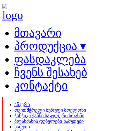
მთავარი
პროდუქცია ▾
ფასდაკლება
ჩვენს შესახებ
კონტაქტი
ანკერი
თვითმჭრელი შურუფი მოქლონი
ჭანჭიკი ქანჩი საყელური ხრახნი
პლასმასის დუბელები-ხამუთები
ხამუთი