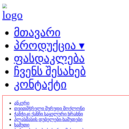
მთავარი
პროდუქცია ▾
ფასდაკლება
ჩვენს შესახებ
კონტაქტი
ანკერი
თვითმჭრელი შურუფი მოქლონი
ჭანჭიკი ქანჩი საყელური ხრახნი
პლასმასის დუბელები-ხამუთები
ხამუთი